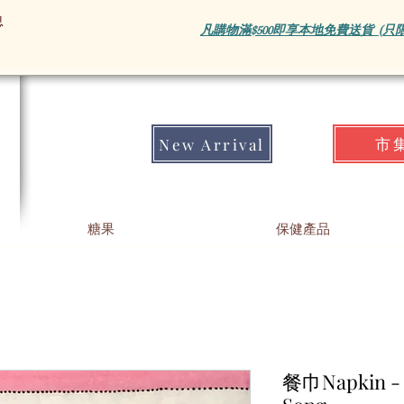
息
凡購物滿$500即享本地免費送貨 (只
市
New Arrival
糖果
保健產品
餐巾Napkin - 