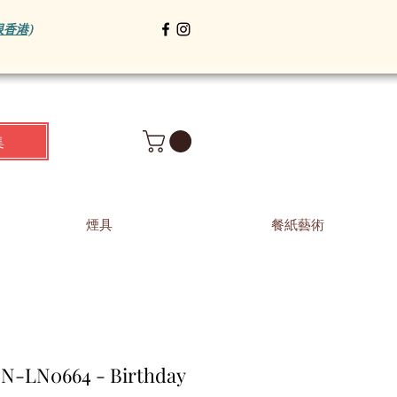
限香港)
集
煙具
餐紙藝術
N-LN0664 - Birthday