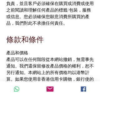
負責，並且客戶必須確保在購買或消費或使用
之前閱讀和理解任何產品的標籤/包裝，服務
或信息。您必須確保您願意消費所購買的產
品，我們對此不承擔任何責任。
條款和條件
產品和價格
產品可以在任何階段從本網站撤銷，無需事先
通知。我們還保留修改產品價格的權利，恕不
另行通知。本網站上的所有價格均以港幣計
算。如果您使用非香港信用卡購物，銀行使的
匯率是由您的銀行確定。
信用卡安全網站
網站所有的交易都是通過paypal進行，這是
完全安全的過程。所有的交易都是高度加密
的，你的信用卡資料永遠不會傳遞到源配My
Home Accessory Limited或任何其他公司。
交貨