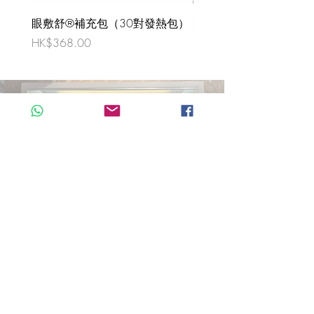
眼敷舒®補充包（30對發熱包）
眼敷舒® Starter Kit (4
1對眼罩)
價格
HK$368.00
價格
HK$68.00
訂閱我們
遞交
元朗西菁街20號
益輝大廈地下10號舖
Mon, Thu, Fri & Sat 11:30 - 19:00
Tues & Sun 11:30 - 18:00