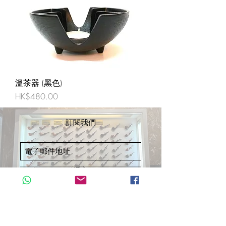
溫茶器 (黑色)
價格
HK$480.00
訂閱我們
遞交