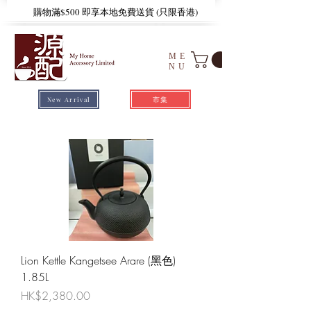
​購物滿$500 即享本地免費送貨 (只限香港)
ME
NU
市集
New Arrival
Lion Kettle Kangetsee Arare (黑色)
1.85L
價格
HK$2,380.00