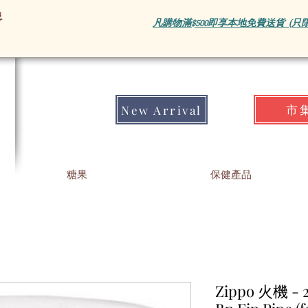
息
凡購物滿$500即享本地免費送貨 (只
市
New Arrival
糖果
保健產品
Zippo 火機 