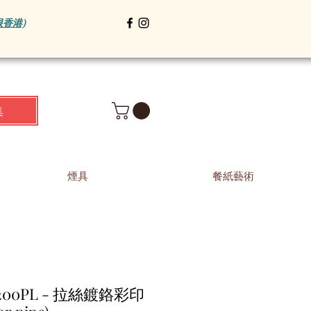
限香港)
集
煙具
餐紙藝術
- 200PL - 拉絲鍍鉻彩印