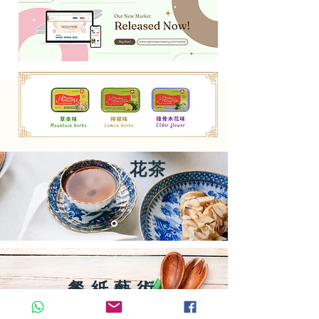
​花茶
​餐紙藝術