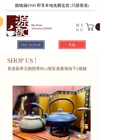
​購物滿$500 即享本地免費送貨 (只限香港)
ME
NU
市集
New Arrival
SHOP US !
​香港新界元朗西菁街23號富達廣場地下9號鋪